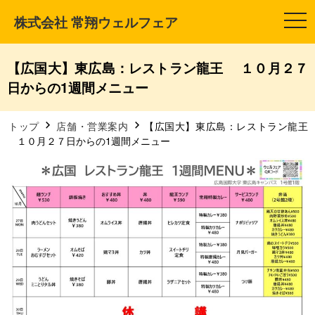
株式会社 常翔ウェルフェア
t
o
g
g
l
【広国大】東広島：レストラン龍王 １０月２７
e
n
日からの1週間メニュー
a
v
i
g
トップ
店舗・営業案内
【広国大】東広島：レストラン龍王
a
１０月２７日からの1週間メニュー
t
i
o
n