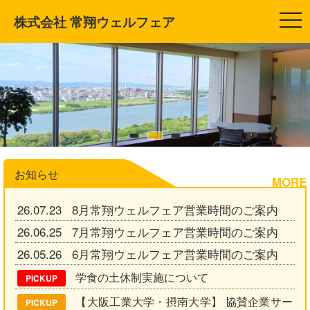
株式会社 常翔ウェルフェア
t
o
g
g
l
e
n
a
v
i
g
a
t
i
o
お知らせ
n
MORE
26.07.23 8月常翔ウェルフェア営業時間のご案内
26.06.25 7月常翔ウェルフェア営業時間のご案内
26.05.26 6月常翔ウェルフェア営業時間のご案内
学食の土休制実施について
PICKUP
【大阪工業大学・摂南大学】 協賛企業サー
PICKUP