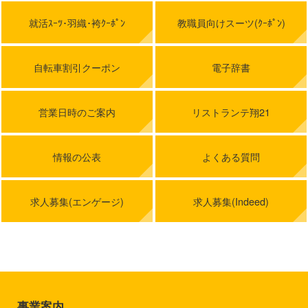
就活ｽｰﾂ･羽織･袴ｸｰﾎﾟﾝ
教職員向けスーツ(ｸｰﾎﾟﾝ)
自転車割引クーポン
電子辞書
営業日時のご案内
リストランテ翔21
情報の公表
よくある質問
求人募集(エンゲージ)
求人募集(Indeed)
事業案内