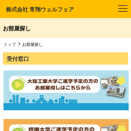
株式会社 常翔ウェルフェア
t
o
g
g
l
お部屋探し
e
n
a
v
トップ
お部屋探し
i
g
a
受付窓口
t
i
o
n