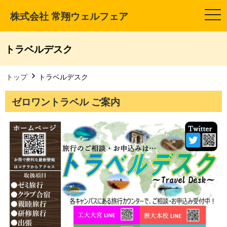
株式会社 常翔ウェルフェア
t
o
g
g
l
トラベルデスク
e
n
a
v
トップ
トラベルデスク
i
g
a
ゼロワントラベル ご案内
t
i
o
n