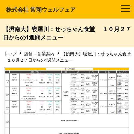
株式会社 常翔ウェルフェア
t
o
g
g
l
【摂南大】寝屋川：せっちゃん食堂 １０月２７
e
n
日からの1週間メニュー
a
v
i
g
トップ
店舗・営業案内
【摂南大】寝屋川：せっちゃん食堂
a
１０月２７日からの1週間メニュー
t
i
o
n