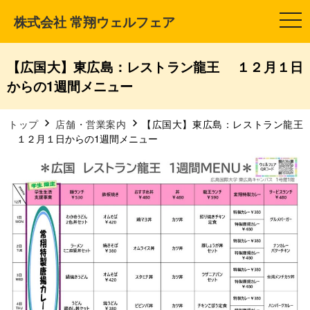
株式会社 常翔ウェルフェア
t
o
g
g
l
【広国大】東広島：レストラン龍王 １２月１日
e
n
からの1週間メニュー
a
v
i
g
トップ
店舗・営業案内
【広国大】東広島：レストラン龍王
a
１２月１日からの1週間メニュー
t
i
o
n