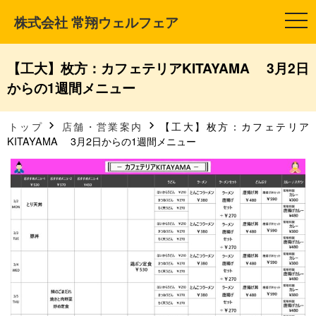
株式会社 常翔ウェルフェア
t
o
g
g
l
【工大】枚方：カフェテリアKITAYAMA 3月2日
e
n
からの1週間メニュー
a
v
i
g
トップ
店舗・営業案内
【工大】枚方：カフェテリア
a
KITAYAMA 3月2日からの1週間メニュー
t
i
o
n