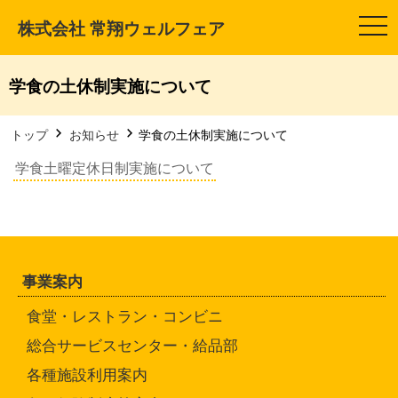
株式会社 常翔ウェルフェア
t
o
g
g
l
学食の土休制実施について
e
n
a
v
トップ
お知らせ
学食の土休制実施について
i
g
学食土曜定休日制実施について
a
t
i
o
n
事業案内
食堂・レストラン・コンビニ
総合サービスセンター・給品部
各種施設利用案内