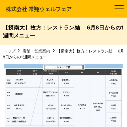
株式会社 常翔ウェルフェア
t
o
g
g
l
【摂南大】枚方：レストラン結 6月8日からの1
e
n
週間メニュー
a
v
i
g
トップ
店舗・営業案内
【摂南大】枚方：レストラン結 6月
a
8日からの1週間メニュー
t
i
o
n