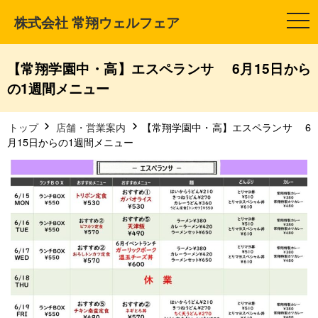
株式会社 常翔ウェルフェア
t
o
g
g
l
【常翔学園中・高】エスペランサ 6月15日から
e
n
の1週間メニュー
a
v
i
g
トップ
店舗・営業案内
【常翔学園中・高】エスペランサ 6
a
月15日からの1週間メニュー
t
i
o
n