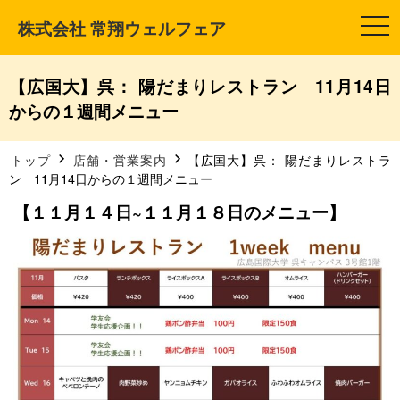
株式会社 常翔ウェルフェア
t
o
g
g
l
【広国大】呉： 陽だまりレストラン 11月14日
e
n
からの１週間メニュー
a
v
i
g
トップ
店舗・営業案内
【広国大】呉： 陽だまりレストラ
a
ン 11月14日からの１週間メニュー
t
i
【１１月１４日~１１月１８日のメニュー】
o
n