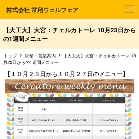
株式会社 常翔ウェルフェア
t
o
g
g
l
【大工大】大宮：チェルカトーレ 10月23日から
e
n
の1週間メニュー
a
v
i
g
トップ
店舗・営業案内
【大工大】大宮：チェルカトーレ 10
a
月23日からの1週間メニュー
t
i
【１０月２３日から１０月２７日のメニュー】
o
n