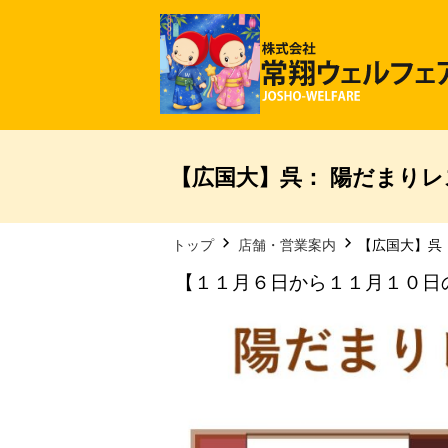
【広国大】呉： 陽だまりレ
トップ
店舗・営業案内
【広国大】呉：
【１１月６日から１１月１０日