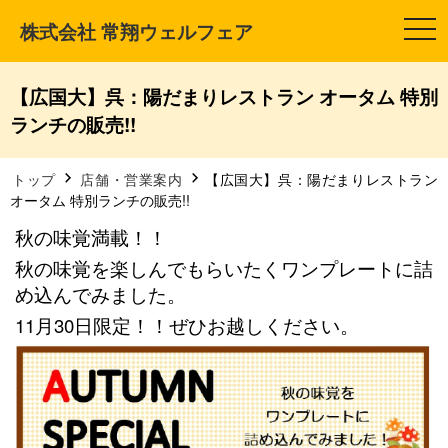
株式会社 常翔ウェルフェア
t
o
g
g
l
【広国大】呉：陽だまりレストラン オータム 特別
e
n
ランチの販売!!
a
v
i
g
トップ
店舗・営業案内
【広国大】呉：陽だまりレストラン
a
オータム 特別ランチの販売!!
t
i
秋の味覚満載！！
o
n
秋の味覚を楽しんでもらいたくワンプレートに詰
め込んでみました。
11月30日限定！！ぜひお越しください。