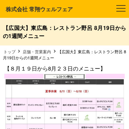
株式会社 常翔ウェルフェア
t
o
g
g
l
【広国大】東広島：レストラン野呂 8月19日から
e
n
の1週間メニュー
a
v
i
g
トップ
店舗・営業案内
【広国大】東広島：レストラン野呂 8
a
月19日からの1週間メニュー
t
i
【８月１９日から8月２３日のメニュー】
o
n