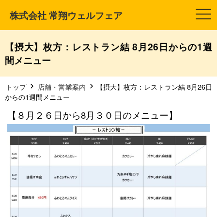
株式会社 常翔ウェルフェア
t
o
g
g
l
【摂大】枚方：レストラン結 8月26日からの1週
e
n
間メニュー
a
v
i
g
トップ
店舗・営業案内
【摂大】枚方：レストラン結 8月26日
a
からの1週間メニュー
t
i
【８月２６日から8月３０日のメニュー】
o
n