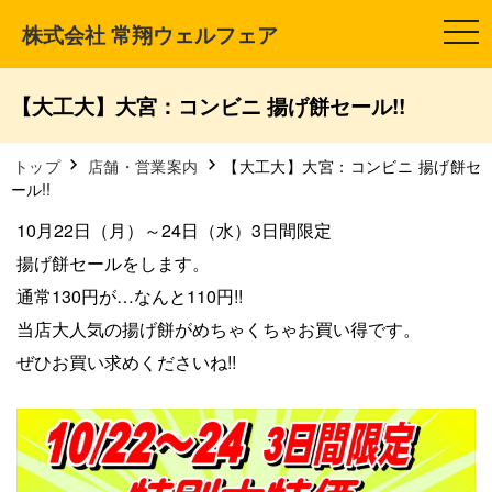
株式会社 常翔ウェルフェア
t
o
g
g
l
【大工大】大宮：コンビニ 揚げ餅セール!!
e
n
a
v
トップ
店舗・営業案内
【大工大】大宮：コンビニ 揚げ餅セ
i
ール!!
g
a
t
10月22日（月）～24日（水）3日間限定
i
o
揚げ餅セールをします。
n
通常130円が…なんと110円!!
当店大人気の揚げ餅がめちゃくちゃお買い得です。
ぜひお買い求めくださいね!!