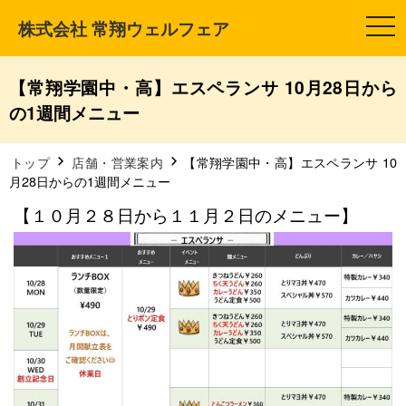
株式会社 常翔ウェルフェア
t
o
g
g
l
【常翔学園中・高】エスペランサ 10月28日から
e
n
の1週間メニュー
a
v
i
g
トップ
店舗・営業案内
【常翔学園中・高】エスペランサ 10
a
月28日からの1週間メニュー
t
i
【１０月２８日から１１月２日のメニュー】
o
n