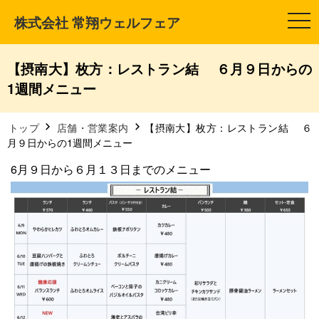
株式会社 常翔ウェルフェア
t
o
g
g
l
【摂南大】枚方：レストラン結 ６月９日からの
e
n
1週間メニュー
a
v
i
g
トップ
店舗・営業案内
【摂南大】枚方：レストラン結 ６
a
月９日からの1週間メニュー
t
i
6月９日から６月１３日までのメニュー
o
n