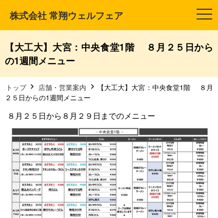
株式会社 常翔ウェルフェア
t
o
g
g
l
【大工大】大宮：中央食堂1階 ８月２５日から
e
n
の1週間メニュー
a
v
i
g
トップ
店舗・営業案内
【大工大】大宮：中央食堂1階 ８月
a
２５日からの1週間メニュー
t
i
８月２５日から８月２９日までのメニュー
o
n