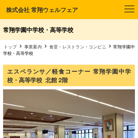
株式会社 常翔ウェルフェア
t
o
g
g
l
常翔学園中学校・高等学校
e
n
a
v
トップ
事業案内
食堂・レストラン・コンビニ
常翔学園中
i
学校・高等学校
g
a
t
i
エスペランサ／軽食コーナー 常翔学園中学
o
n
校・高等学校 北館 2階