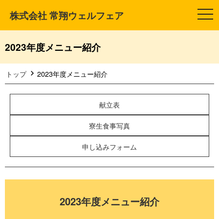
株式会社 常翔ウェルフェア
t
o
g
g
l
2023年度メニュー紹介
e
n
a
v
トップ
2023年度メニュー紹介
i
g
a
t
献立表
i
o
n
寮生食事写真
申し込みフォーム
2023年度メニュー紹介