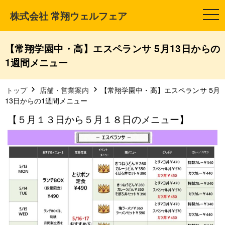
株式会社 常翔ウェルフェア
t
o
g
g
l
【常翔学園中・高】エスペランサ 5月13日からの
e
n
1週間メニュー
a
v
i
g
トップ
店舗・営業案内
【常翔学園中・高】エスペランサ 5月
a
13日からの1週間メニュー
t
i
【５月１３日から５月１８日のメニュー】
o
n