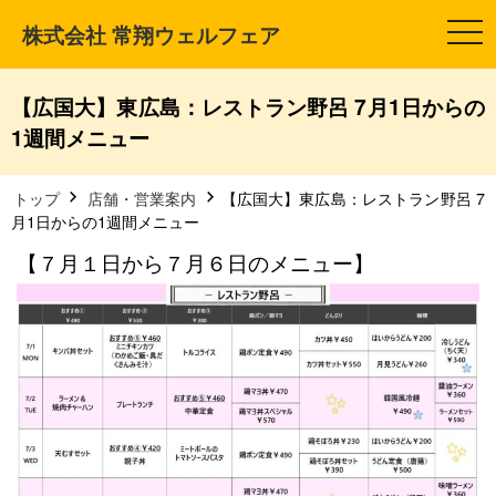
株式会社 常翔ウェルフェア
t
o
g
g
l
【広国大】東広島：レストラン野呂 7月1日からの
e
n
1週間メニュー
a
v
i
g
トップ
店舗・営業案内
【広国大】東広島：レストラン野呂 7
a
月1日からの1週間メニュー
t
i
【７月１日から７月６日のメニュー】
o
n