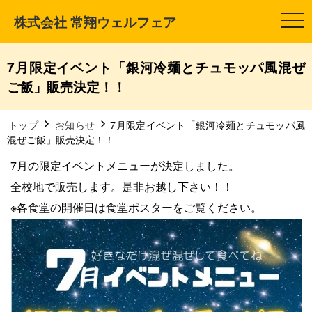
株式会社 常翔ウェルフェア
t
o
g
g
l
7月限定イベント「銀河冷麺とチュモッパ風混ぜ
e
n
ご飯」販売決定！！
a
v
i
g
トップ
お知らせ
7月限定イベント「銀河冷麺とチュモッパ風
a
混ぜご飯」販売決定！！
t
i
7月の限定イベントメニューが決定しました。
o
n
全校地で販売します。是非お越し下さい！！
※各食堂の開催日は食堂ポスターをご覧ください。