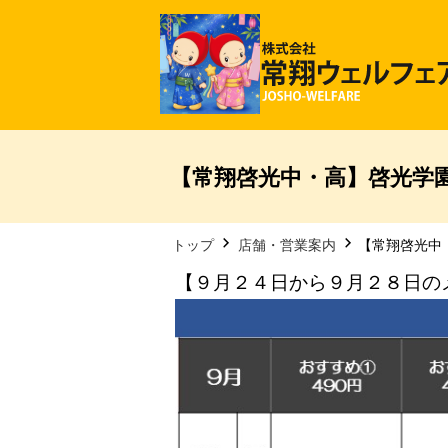
【常翔啓光中・高】啓光学園
トップ
店舗・営業案内
【常翔啓光中
【９月２４日から９月２８日の