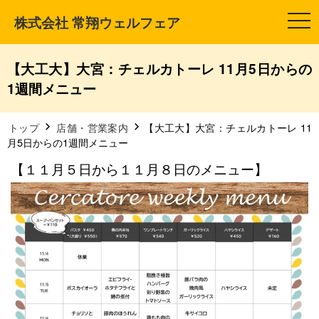
株式会社 常翔ウェルフェア
t
o
g
g
l
【大工大】大宮：チェルカトーレ 11月5日からの
e
n
1週間メニュー
a
v
i
g
トップ
店舗・営業案内
【大工大】大宮：チェルカトーレ 11
a
月5日からの1週間メニュー
t
i
【１１月５日から１１月８日のメニュー】
o
n