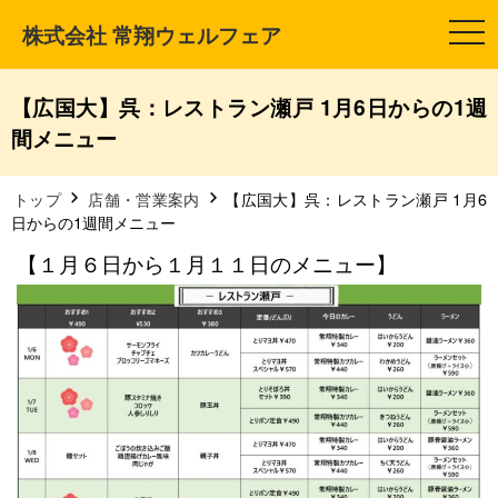
株式会社 常翔ウェルフェア
t
o
g
g
l
【広国大】呉：レストラン瀬戸 1月6日からの1週
e
n
間メニュー
a
v
i
g
トップ
店舗・営業案内
【広国大】呉：レストラン瀬戸 1月6
a
日からの1週間メニュー
t
i
【１月６日から１月１１日のメニュー】
o
n