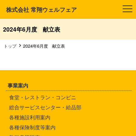
株式会社 常翔ウェルフェア
t
o
g
g
l
2024年6月度 献立表
e
n
a
v
トップ
2024年6月度 献立表
i
g
a
t
i
o
n
事業案内
食堂・レストラン・コンビニ
総合サービスセンター・給品部
各種施設利用案内
各種保険制度等案内