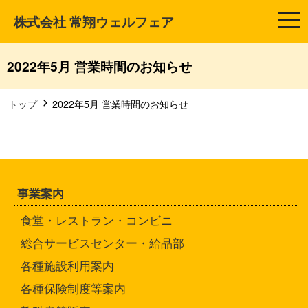
株式会社 常翔ウェルフェア
t
o
g
g
l
2022年5月 営業時間のお知らせ
e
n
a
v
トップ
2022年5月 営業時間のお知らせ
i
g
a
t
i
o
n
事業案内
食堂・レストラン・コンビニ
総合サービスセンター・給品部
各種施設利用案内
各種保険制度等案内